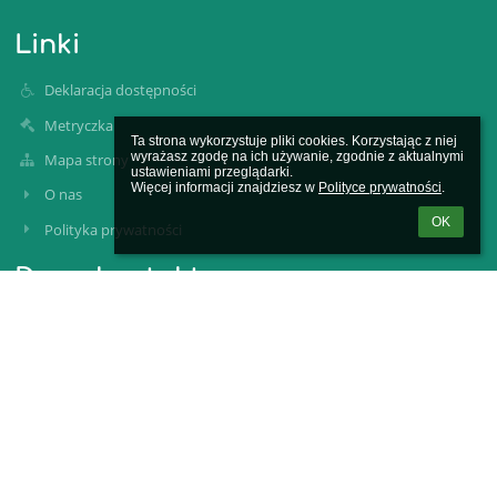
Linki
Deklaracja dostępności
Metryczka
Ta strona wykorzystuje pliki cookies. Korzystając z niej 
wyrażasz zgodę na ich używanie, zgodnie z aktualnymi 
Mapa strony
ustawieniami przeglądarki.

Więcej informacji znajdziesz w 
Polityce prywatności
.
O nas
OK
Polityka prywatności
Dane kontaktowe
Szkoła Podstawowa nr 44 im. Obrońców Wybrzeża w Gdyni
sekretariat@sp44.edu.gdynia.pl
(+48) 58 625 48 25
ul. Mjr. Henryka Sucharskiego 10
81-157 Gdynia
Poland