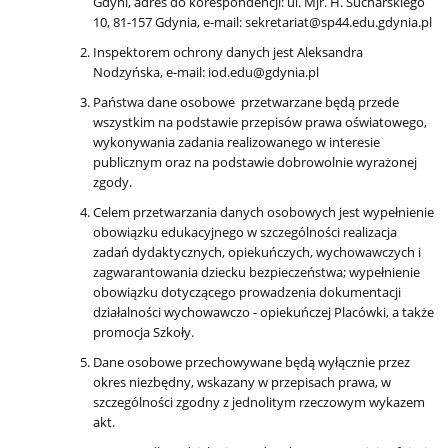
Gdyni, adres do korespondencji: ul. Mjr. H. Sucharskiego
10, 81-157 Gdynia, e-mail: sekretariat@sp44.edu.gdynia.pl
Inspektorem ochrony danych jest Aleksandra
Nodzyńska, e-mail: iod.edu@gdynia.pl
Państwa dane osobowe przetwarzane będą przede
wszystkim na podstawie przepisów prawa oświatowego,
wykonywania zadania realizowanego w interesie
publicznym oraz na podstawie dobrowolnie wyrażonej
zgody.
Celem przetwarzania danych osobowych jest wypełnienie
obowiązku edukacyjnego w szczególności realizacja
zadań dydaktycznych, opiekuńczych, wychowawczych i
zagwarantowania dziecku bezpieczeństwa; wypełnienie
obowiązku dotyczącego prowadzenia dokumentacji
działalności wychowawczo - opiekuńczej Placówki, a także
promocja Szkoły.
Dane osobowe przechowywane będą wyłącznie przez
okres niezbędny, wskazany w przepisach prawa, w
szczególności zgodny z jednolitym rzeczowym wykazem
akt.