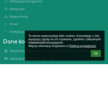
Deklaracja dostępności
Metryczka
Mapa strony
O nas
Polityka prywatności
Ta strona wykorzystuje pliki cookies. Korzystając z niej 
wyrażasz zgodę na ich używanie, zgodnie z aktualnymi 
Dane kontaktowe
ustawieniami przeglądarki.

Więcej informacji znajdziesz w 
Polityce prywatności
.
Szkoła Podstawowa nr 44 im. Obrońców Wybrzeża w Gdyni
OK
sekretariat@sp44.edu.gdynia.pl
(+48) 58 625 48 25
ul. Mjr. Henryka Sucharskiego 10
81-157 Gdynia
Poland
Podmiot2:
Gmina Miasta Gdynia – Gdynia – Miasto na Prawach Powiatu
Aleja Marszałka Piłsudskiego 52/54
81-382 Gdynia
NIP: 5862312326