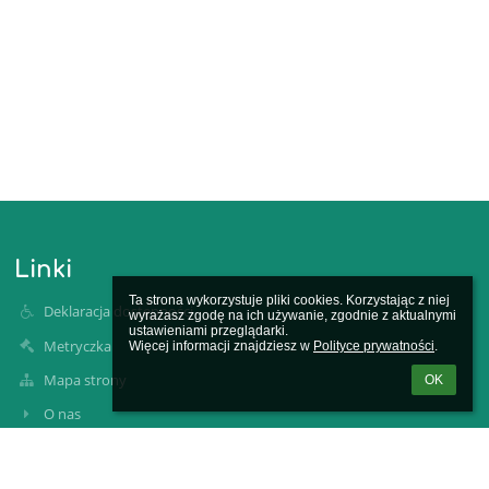
Linki
Ta strona wykorzystuje pliki cookies. Korzystając z niej 
Deklaracja dostępności
wyrażasz zgodę na ich używanie, zgodnie z aktualnymi 
ustawieniami przeglądarki.

Metryczka
Więcej informacji znajdziesz w 
Polityce prywatności
.
Mapa strony
OK
O nas
Polityka prywatności